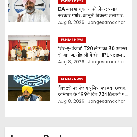
PUNJAB NEWS
DA बकाया भुगतान को लेकर पंजाब
सरकार गंभीर, कानूनी विकल्प तलाश रही:
वित्त मंत्री; 27 अगस्त की हड़ताल की
Aug 8, 2026
Jangesamachar
चेतावनी
PUNJAB NEWS
‘शेर-ए-पंजाब’ T20 लीग का 30 अगस्त
से आगाज, मोहाली में होगा IPL स्टाइल
क्रिकेट का रोमांच
Aug 8, 2026
Jangesamachar
PUNJAB NEWS
गैंगस्टरों पर पंजाब पुलिस का बड़ा एक्शन,
अभियान के 199वें दिन 731 ठिकानों पर
छापेमारी; 429 गिरफ्तार
Aug 8, 2026
Jangesamachar