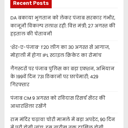
Recent Posts
DA बकाया भुगतान को लेकर पंजाब सरकार गंभीर,
कानूनी विकल्प तलाश रही: वित्त मंत्री; 27 अगस्त की
हड़ताल की चेतावनी
‘शेर-ए-पंजाब’ T20 लीग का 30 अगस्त से आगाज,
मोहाली में होगा IPL स्टाइल क्रिकेट का रोमांच
गैंगस्टरों पर पंजाब पुलिस का बड़ा एक्शन, अभियान
के 199वें दिन 731 ठिकानों पर छापेमारी; 429
गिरफ्तार
पंजाब CM 9 अगस्त को रविदास रिसर्च सेंटर की
आधारशिला रखेंगे
राम मंदिर चढ़ावा चोरी मामले में बड़ा अपडेट, 90 दिन
में पूरी होगी जांच; इस तारीख तक दाखिल होगी