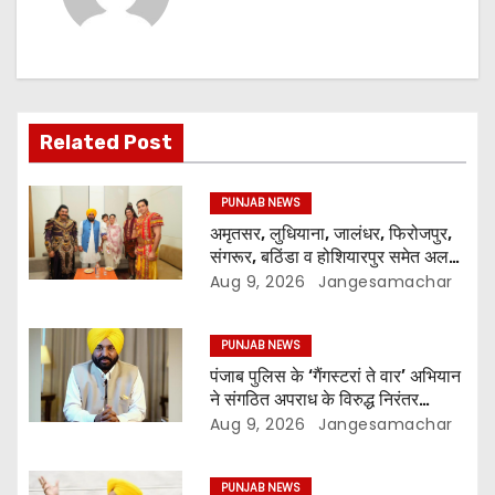
Related Post
PUNJAB NEWS
अमृतसर, लुधियाना, जालंधर, फिरोजपुर,
संगरूर, बठिंडा व होशियारपुर समेत अलग-
अलग स्थानों पर ये शो होगा- भगवंत सिंह
Aug 9, 2026
Jangesamachar
मान
PUNJAB NEWS
पंजाब पुलिस के ‘गैंगस्टरां ते वार’ अभियान
ने संगठित अपराध के विरुद्ध निरंतर
कार्रवाई के 200 दिन पूरे किए ; 1.09
Aug 9, 2026
Jangesamachar
लाख से अधिक छापेमारियाँ कीं, 1,532
घोषित अपराधी गिरफ़्तार किए
PUNJAB NEWS