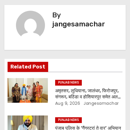
By
jangesamachar
Related Post
PUNJAB NEWS
अमृतसर, लुधियाना, जालंधर, फिरोजपुर,
संगरूर, बठिंडा व होशियारपुर समेत अलग-
अलग स्थानों पर ये शो होगा- भगवंत सिंह
Aug 9, 2026
Jangesamachar
मान
PUNJAB NEWS
पंजाब पुलिस के ‘गैंगस्टरां ते वार’ अभियान