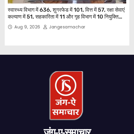
स्वास्थ्य विभाग में 636, शुगरफेड में 101, वित्त में 57, रक्षा सेवाएं
कल्याण में 51, सहकारिता में 11 और गृह विभाग में 10 नियुक्तियां
हुईं: मुख्यमंत्री भगवंत सिंह मान
Aug 9, 2026
Jangesamachar
जंग-ए-समाचार