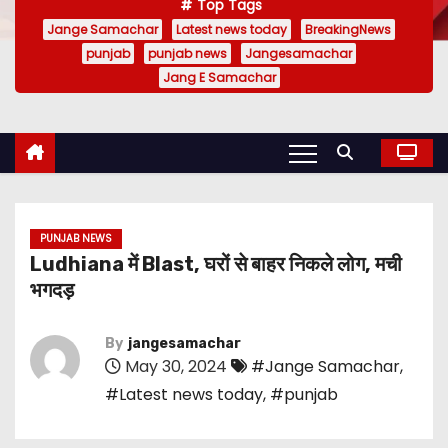
Top Tags
Jange Samachar
Latest news today
BreakingNews
punjab
punjab news
Jangesamachar
Jang E Samachar
PUNJAB NEWS
Ludhiana में Blast, घरों से बाहर निकले लोग, मची
भगदड़
By
jangesamachar
May 30, 2024
#Jange Samachar
,
#Latest news today
,
#punjab