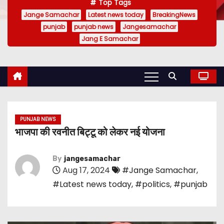
Top Tags
Jange Samachar
Latest news today
BreakingNews
punjab
punjab news
Jangesamachar
Jang E Samachar
PUNJAB NEWS
भाजपा की रवनीत बिट्टू को लेकर नई योजना
By
jangesamachar
Aug 17, 2024
#Jange Samachar
,
#Latest news today
,
#politics
,
#punjab