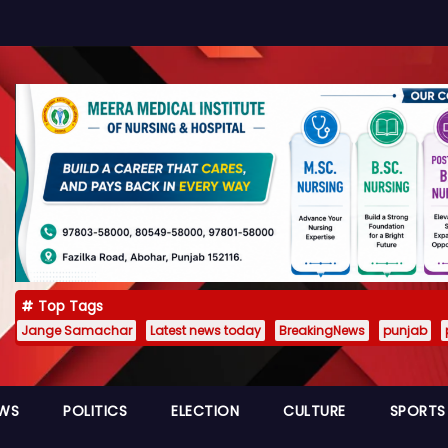
Top Tags
Jange Samachar
Latest news today
BreakingNews
punjab
EWS
POLITICS
ELECTION
CULTURE
SPORTS