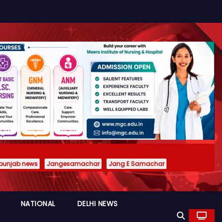
punjab news
Jangesamachar
Jang E Samachar
NATIONAL
DELHI NEWS