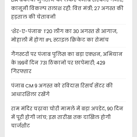
कानूनी विकल्प तलाश रही: वित्त मंत्री; 27 अगस्त की
हड़ताल की चेतावनी
‘शेर-ए-पंजाब’ T20 लीग का 30 अगस्त से आगाज,
मोहाली में होगा IPL स्टाइल क्रिकेट का रोमांच
गैंगस्टरों पर पंजाब पुलिस का बड़ा एक्शन, अभियान
के 199वें दिन 731 ठिकानों पर छापेमारी; 429
गिरफ्तार
पंजाब CM 9 अगस्त को रविदास रिसर्च सेंटर की
आधारशिला रखेंगे
राम मंदिर चढ़ावा चोरी मामले में बड़ा अपडेट, 90 दिन
में पूरी होगी जांच; इस तारीख तक दाखिल होगी
चार्जशीट