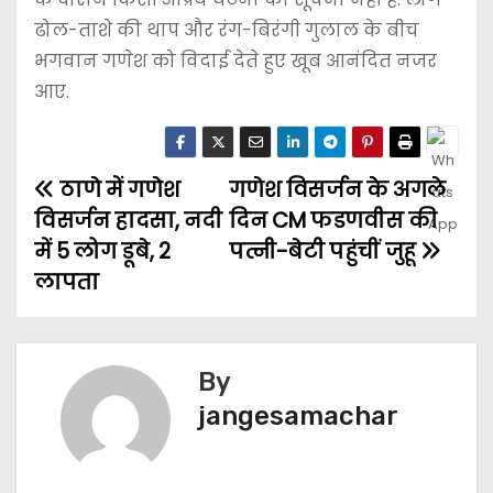
ढोल-ताशे की थाप और रंग-बिरंगी गुलाल के बीच
भगवान गणेश को विदाई देते हुए खूब आनंदित नजर
आए.
ठाणे में गणेश
गणेश विसर्जन के अगले
विसर्जन हादसा, नदी
दिन CM फडणवीस की
में 5 लोग डूबे, 2
पत्नी-बेटी पहुंचीं जुहू
लापता
By
jangesamachar