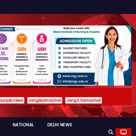
punjab news
Jangesamachar
Jang E Samachar
NATIONAL
DELHI NEWS