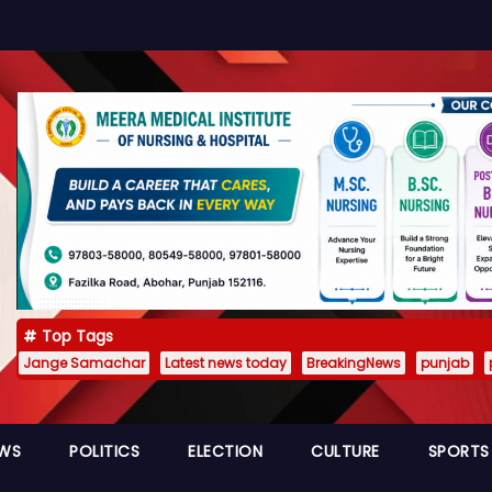
Top Tags
Jange Samachar
Latest news today
BreakingNews
punjab
EWS
POLITICS
ELECTION
CULTURE
SPORTS