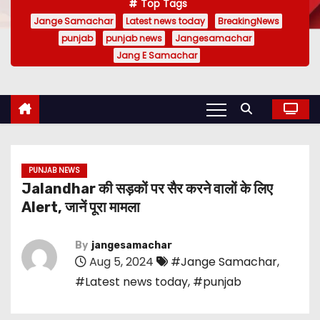
Top Tags
Jange Samachar
Latest news today
BreakingNews
punjab
punjab news
Jangesamachar
Jang E Samachar
PUNJAB NEWS
Jalandhar की सड़कों पर सैर करने वालों के लिए
Alert, जानें पूरा मामला
By
jangesamachar
Aug 5, 2024
#Jange Samachar
,
#Latest news today
,
#punjab