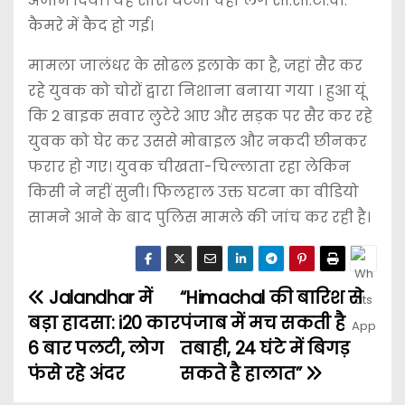
अंजाम दिया। यह सारी घटना वहां लगे सी.सी.टी.वी.
कैमरे में कैद हो गई।
मामला जालंधर के सोढल इलाके का है, जहां सैर कर
रहे युवक को चोरों द्वारा निशाना बनाया गया । हुआ यूं
कि 2 बाइक सवार लुटेरे आए और सड़क पर सैर कर रहे
युवक को घेर कर उससे मोबाइल और नकदी छीनकर
फरार हो गए। युवक चीखता-चिल्लाता रहा लेकिन
किसी ने नहीं सुनी। फिलहाल उक्त घटना का वीडियो
सामने आने के बाद पुलिस मामले की जांच कर रही है।
Jalandhar में
“Himachal की बारिश से
बड़ा हादसा: i20 कार
पंजाब में मच सकती है
6 बार पलटी, लोग
तबाही, 24 घंटे में बिगड़
फंसे रहे अंदर
सकते है हालात”