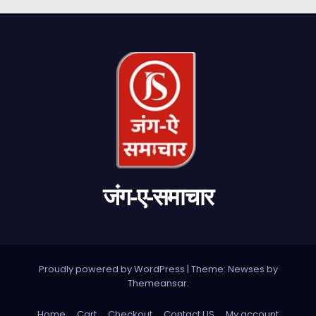
जंग-ए-समाचार
Proudly powered by WordPress
|
Theme: Newses by
Themeansar
.
Home
Cart
Checkout
Contact US
My account