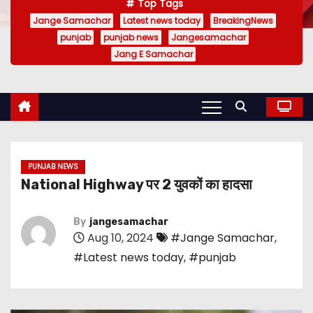
Top Tags
Jange Samachar
Latest news today
BreakingNews
punjab
punjab news
Jangesamachar
Jang E Samachar
PUNJAB NEWS
National Highway पर 2 युवकों का हादसा
By
jangesamachar
Aug 10, 2024
#Jange Samachar
,
#Latest news today
,
#punjab