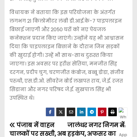
विधायक ने बताया कि इस परियोजना के अंतर्गत
लगभग 21 किलोमीटर लंबी डी.आई.के-7 पाइपलाइन
बिछाई जाएगी और 2050 घरों को नए पेयजल
कनेक्शन प्रदान किए जाएंगे। उन्होंने यह भी आश्वासन
दिया कि पाइपलाइन बिछाने के दौरान जिन सड़कों
की खुदाई होगी। उन्हें भी साथ-साथ दुरुस्त किया
जाएगा। इस अवसर पर हरीश सेतिया, मनजीत सिंह
दरगन, प्रदीप चुग, चरणजीत कंबोज, बब्बू डोडा, संजीव
परुथी, एस.डी.ओ. सीवरेज बोर्ड लखपत राय, जे.ई. रजत
सिडाना और नगर परिषद जे.ई. सुखपाल सिंह भी
उपस्थित थे।
पंजाब में वाहन
जालंधर नगर निगम में
चालकों पर सख्ती, अब
हड़कंप, अफसर का