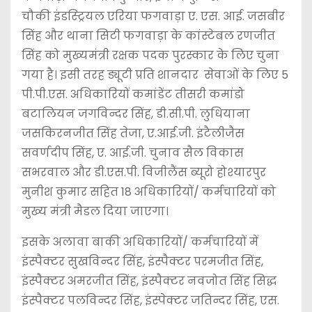
चौकी इंडस्ट्रियल एरिया फगवाड़ा ए. एस. आई. जसबीर
सिंह और थाना सिटी फगवाड़ा के कांस्टेबल रणजीत
सिंह को मुख्यमंत्री रक्षक पदक पुरस्कार के लिए चुना
गया है। इसी तरह ड्यूटी प्रति शानदार सेवाओं के लिए 5
पी.पी.एस. अधिकारियों कमांडेंट तीसरी कमांडो
बटालियन जगविन्दर सिंह, डी.सी.पी. लुधियाना
जसकिरनजीत सिंह तेजा, ए.आई.जी. इंटैलीजैस
सवर्णदीप सिंह, ए. आई.जी. चुनाव सैल विकास
सभरवाल और डी.एस.पी. विजीलैंस ब्यूरो होश्यारपुर
मुनीश कुमार सहित 18 अधिकारियों/ कर्मचारियों को
मुख्य मंत्री मैडल दिया जाएगा।
इसके अलावा बाकी अधिकारियों/ कर्मचारियों में
इंस्पैक्टर सुखविन्दर सिंह, इंस्पैक्टर परमजीत सिंह,
इंस्पैक्टर अमरजीत सिंह, इंस्पैक्टर नवजोत सिंह सिद्ध
इंस्पैक्टर पलविन्दर सिंह, इंस्पेक्टर जतिन्दर सिंह, एस.