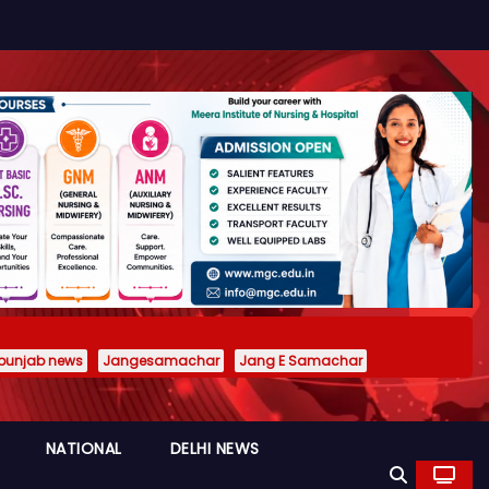
punjab news
Jangesamachar
Jang E Samachar
NATIONAL
DELHI NEWS