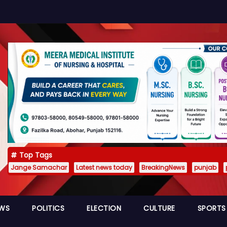
Top Tags
Jange Samachar
Latest news today
BreakingNews
punjab
EWS
POLITICS
ELECTION
CULTURE
SPORTS