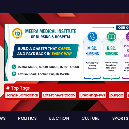
Top Tags
Jange Samachar
Latest news today
BreakingNews
punjab
EWS
POLITICS
ELECTION
CULTURE
SPORTS