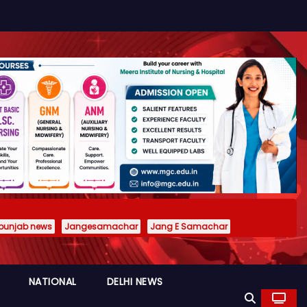
punjab news
Jangesamachar
Jang E Samachar
NATIONAL
DELHI NEWS