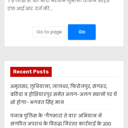
7.5 लाख रु. का भारी भरकम जुर्माना ठोकने सहित
एफ.आई.आर. दर्ज की…
Go
Recent Posts
अमृतसर, लुधियाना, जालंधर, फिरोजपुर, संगरूर,
बठिंडा व होशियारपुर समेत अलग-अलग स्थानों पर ये
शो होगा- भगवंत सिंह मान
पंजाब पुलिस के ‘गैंगस्टरां ते वार’ अभियान ने
संगठित अपराध के विरुद्ध निरंतर कार्रवाई के 200