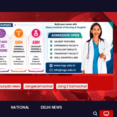
punjab news
Jangesamachar
Jang E Samachar
NATIONAL
DELHI NEWS