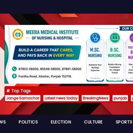
Top Tags
Jange Samachar
Latest news today
BreakingNews
punjab
EWS
POLITICS
ELECTION
CULTURE
SPORTS