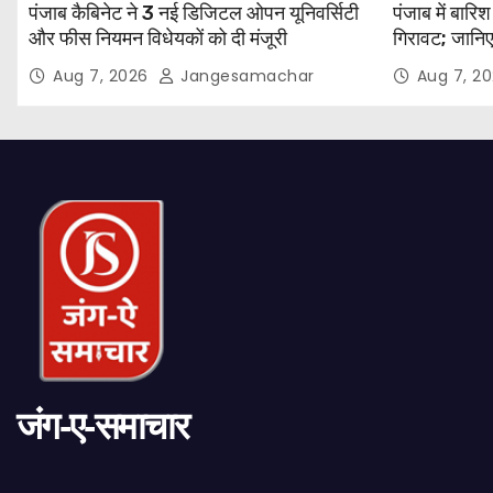
पंजाब कैबिनेट ने 3 नई डिजिटल ओपन यूनिवर्सिटी
पंजाब में बारि
और फीस नियमन विधेयकों को दी मंजूरी
गिरावट; जानिए
Aug 7, 2026
Jangesamachar
Aug 7, 2
जंग-ए-समाचार