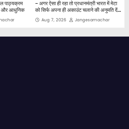
कूल पाठ्यक्रम
– अगर ऐसा ही रहा तो प्रधानमंत्री भारत में मेटा
िक और आधुनिक
को सिर्फ अपना ही अकाउंट चलाने की अनुमति देंगे
– केजरीवाल
machar
Aug 7, 2026
Jangesamachar