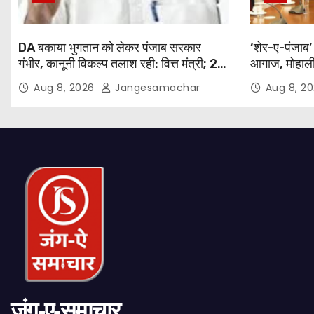
DA बकाया भुगतान को लेकर पंजाब सरकार
‘शेर-ए-पंजाब
गंभीर, कानूनी विकल्प तलाश रही: वित्त मंत्री; 27
आगाज, मोहाली 
अगस्त की हड़ताल की चेतावनी
रोमांच
Aug 8, 2026
Jangesamachar
Aug 8, 2
जंग-ए-समाचार