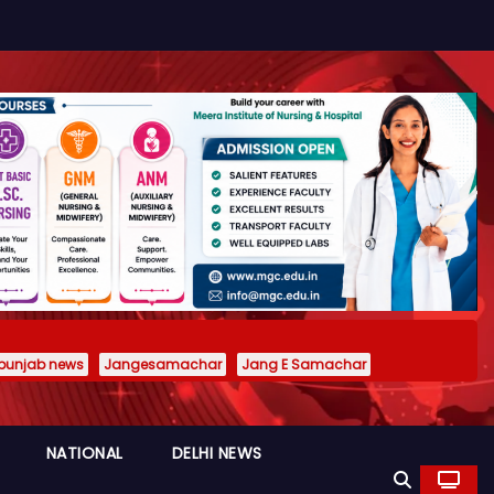
punjab news
Jangesamachar
Jang E Samachar
NATIONAL
DELHI NEWS