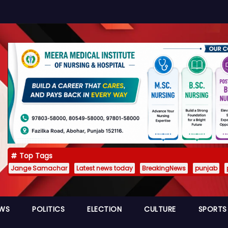
Top Tags
Jange Samachar
Latest news today
BreakingNews
punjab
EWS
POLITICS
ELECTION
CULTURE
SPORTS