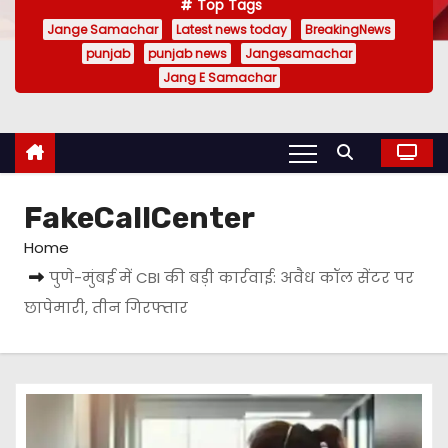
Top Tags
Jange Samachar
Latest news today
BreakingNews
punjab
punjab news
Jangesamachar
Jang E Samachar
FakeCallCenter
Home
पुणे-मुंबई में CBI की बड़ी कार्रवाई: अवैध कॉल सेंटर पर
छापेमारी, तीन गिरफ्तार