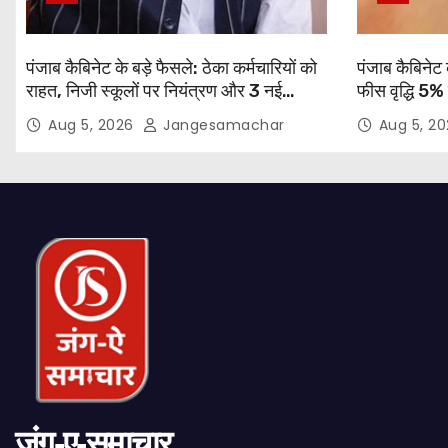
पंजाब कैबिनेट के बड़े फैसले: ठेका कर्मचारियों को
पंजाब कैबिनेट 
राहत, निजी स्कूलों पर नियंत्रण और 3 नई
फीस वृद्धि 5%
यूनिवर्सिटियों को मंजूरी
Aug 5, 2026
Jangesamachar
Aug 5, 2
जंग-ए-समाचार