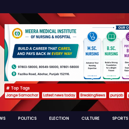
Top Tags
Jange Samachar
Latest news today
BreakingNews
punjab
EWS
POLITICS
ELECTION
CULTURE
SPORTS