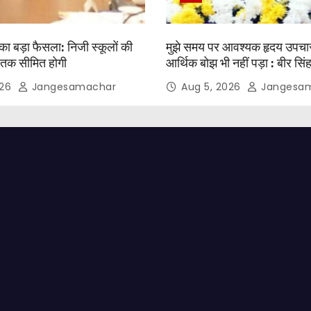
का बड़ा फैसला: निजी स्कूलों की
मुझे समय पर आवश्यक हृदय उपचा
 तक सीमित होगी
आर्थिक बोझ भी नहीं पड़ा : बीर सिंह
026
Jangesamachar
Aug 5, 2026
Jangesa