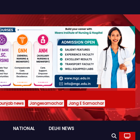
punjab news
Jangesamachar
Jang E Samachar
NATIONAL
DELHI NEWS