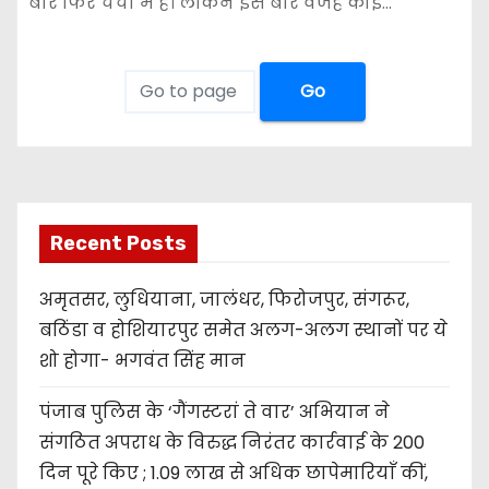
बार फिर चर्चा में हैं। लेकिन इस बार वजह कोई…
Go
Recent Posts
अमृतसर, लुधियाना, जालंधर, फिरोजपुर, संगरूर,
बठिंडा व होशियारपुर समेत अलग-अलग स्थानों पर ये
शो होगा- भगवंत सिंह मान
पंजाब पुलिस के ‘गैंगस्टरां ते वार’ अभियान ने
संगठित अपराध के विरुद्ध निरंतर कार्रवाई के 200
दिन पूरे किए ; 1.09 लाख से अधिक छापेमारियाँ कीं,