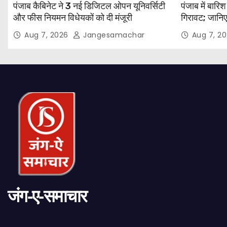
पंजाब कैबिनेट ने 3 नई डिजिटल ओपन यूनिवर्सिटी
पंजाब में बारि
और फीस नियमन विधेयकों को दी मंजूरी
गिरावट; जानिए
Aug 7, 2026
Jangesamachar
Aug 7, 2
जंग-ए-समाचार