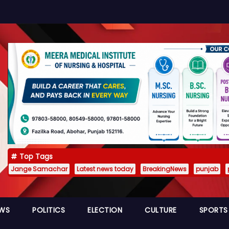
Top Tags
Jange Samachar
Latest news today
BreakingNews
punjab
EWS
POLITICS
ELECTION
CULTURE
SPORTS