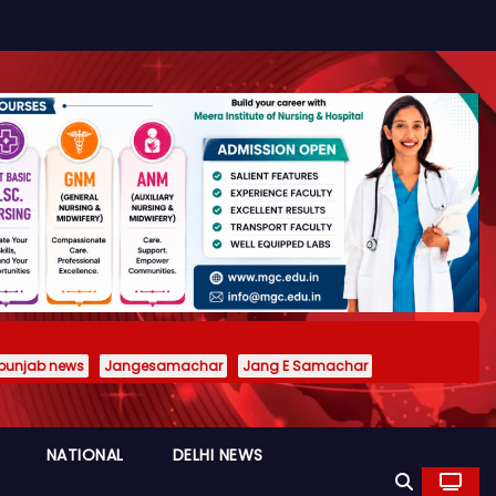
punjab news
Jangesamachar
Jang E Samachar
NATIONAL
DELHI NEWS