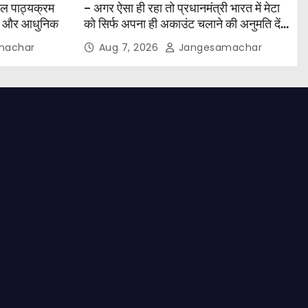
कूल पाठ्यक्रम
– अगर ऐसा ही रहा तो प्रधानमंत्री भारत में मेटा
िक और आधुनिक
को सिर्फ अपना ही अकाउंट चलाने की अनुमति देंगे
– केजरीवाल
machar
Aug 7, 2026
Jangesamachar